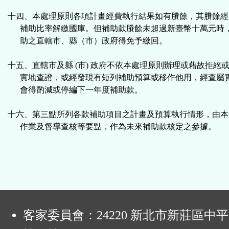
十四、本處理原則各項計畫經費執行結果如有賸餘，其賸餘經
補助比率解繳國庫。但補助款賸餘未超過新臺幣十萬元時
助之直轄市、縣（市）政府得免予繳回。
十五、直轄市及縣 (市) 政府不依本處理原則辦理或藉故拒絕
實地查證，或經發現有短列補助預算或移作他用，經查屬
會得酌減或停編下一年度補助款。
十六、第三點所列各款補助項目之計畫及預算執行情形，由本
作業及督導查核等要點，作為未來補助款核定之參據。
:
客家委員會：24220 新北市新莊區中平