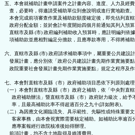
五、本會就補助計畫申請案件之計畫內容、進度、人力及經費
查，必要時，得邀請受補助單位到會說明或進行實地勘查。
本會完成前項審查作業及補助款額度確定後，即先估列直轄
政府分配金額；並於會計年度開始四個月前通知其列入預算
直轄市及縣 (市) 政府編列補助收入預算時，應註明編列依
項補助款並應相對編足分擔款，且應專款專用，不得將補助
六、直轄市及縣 (市) 政府請求補助事項中，屬重要公共建設
發展計畫，
應分別依「政府公共建設計畫先期作業實施要點
政院重要社
會發展計畫先期作業實施要點」規定之程序及作
七、本會對直轄市及縣（市）政府補助項目悉依下列原則處理
（一）本會對直轄市及縣（市）政府之補助，依「中央對直轄
政府補助辦法」暨直轄市及縣（市）政府財力級次，
給予
率，且最高補助比率不得超過百分之九十(詳如附表)。
（二）為因應文化瀕臨流失、具示範性、先驅性或特殊重要文
客家事務，由本會視實際需要核定補助。
如補助比率逾百
應專案報經行政院核准後始得辦理。
前項計畫，均不含土地
取得及維護費用。