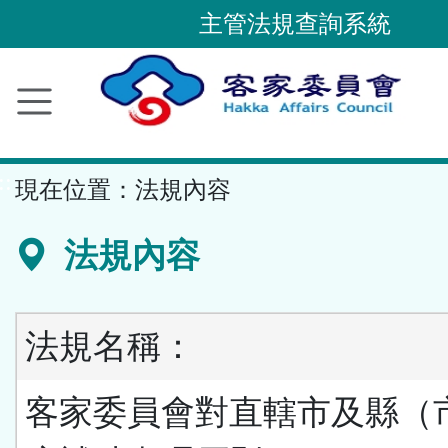
跳
主管法規查詢系統
到
主
要
內
容
::
現在位置：
法規內容
區
塊
法規內容
法規名稱：
客家委員會對直轄市及縣（