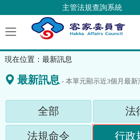
跳
主管法規查詢系統
到
主
要
內
容
::
現在位置：
最新訊息
區
塊
最新訊息
- 本單元顯示近
3
個月最新
(請
全部
法
按
(請
法規命令
行政