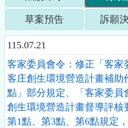
下
按
ENTER
(請
草案預告
訴願
下
查
按
ENTER
看
115.07.21
下
查
清
ENTER
客家委員會令：修正「客家
看
單)
查
客庄創生環境營造計畫補助
清
看
點」部分規定、「客家委員
單)
清
創生環境營造計畫督導評核
單)
第1點、第3點、第6點規定